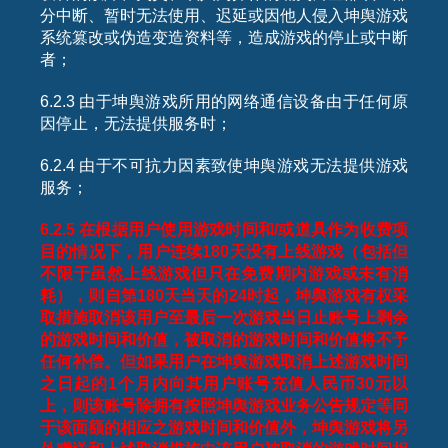
分中断、暂时无法使用、迟延或因他人侵入坤舆游戏
系统篡改或伪造变造资料等，造成游戏的停止或中断
者；
6.2.3 由于坤舆游戏所用的网络通信设备由于任何原
因停止，无法提供服务时；
6.2.4 由于不可抗力因素致使坤舆游戏无法提供游戏
服务；
6.2.5
在根据用户使用游戏时间和
/
或道具作为收费项
目的情况下，用户连续
180
天没有上线游戏（包括但
不限于虽然上线游戏但只在免费期内游戏或未有消
耗），则自第
180
天当天的
24
时起，坤舆游戏有权采
取措施取消该用户至最后一次游戏当日止账号上剩余
的游戏时间和价值，被取消的游戏时间和价值将不予
任何补偿。但如果用户在坤舆游戏取消上述游戏时间
之日起的
1
个月内向其用户账号充值人民币
30
元以
上，则该账号除拥有按照坤舆游戏业务公告规定等同
于该面额的相应之游戏时间和价值外，坤舆游戏将另