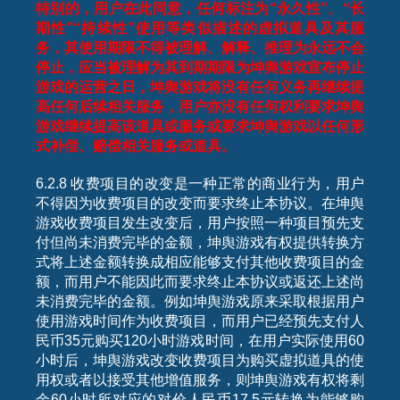
特别的，用户在此同意，任何标注为“永久性”、“长
期性”“持续性”使用等类似描述的虚拟道具及其服
务，其使用期限不得被理解、解释、推理为永远不会
停止，应当被理解为其到期期限为坤舆游戏宣布停止
游戏的运营之日，坤舆游戏将没有任何义务再继续提
高任何后续相关服务，用户亦没有任何权利要求坤舆
游戏继续提高该道具或服务或要求坤舆游戏以任何形
式补偿、赔偿相关服务或道具。
6.2.8 收费项目的改变是一种正常的商业行为，用户
不得因为收费项目的改变而要求终止本协议。在坤舆
游戏收费项目发生改变后，用户按照一种项目预先支
付但尚未消费完毕的金额，坤舆游戏有权提供转换方
式将上述金额转换成相应能够支付其他收费项目的金
额，而用户不能因此而要求终止本协议或返还上述尚
未消费完毕的金额。例如坤舆游戏原来采取根据用户
使用游戏时间作为收费项目，而用户已经预先支付人
民币35元购买120小时游戏时间，在用户实际使用60
小时后，坤舆游戏改变收费项目为购买虚拟道具的使
用权或者以接受其他增值服务，则坤舆游戏有权将剩
余60小时所对应的对价人民币17.5元转换为能够购