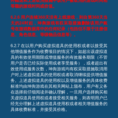
外赠送和上述取消措施中该用户被取消的游戏时间相
等额的游戏时间或价值。
6.2.6
用户连续
360
天没有上线游戏，则自第
360
天当
天的
24
时起，坤舆游戏有权采取措施删除该用户账
号在游戏数据库中的任何纪录（包括但不限于注册信
息、角色信息、等级物品信息等）。
6.2.7 在以用户购买虚拟道具的使用权或者以接受其
他增值服务作为收费项目的情况下，如超出该虚拟道
具的有效使用期限或增值服务的有效服务期限（不管
用户是否已经实际使用或者享受服务），或者超出有
效使用或服务次数，坤舆游戏均有权采取措施取消用
户对上述虚拟道具的使用权或者取消继续提供增值服
务。上述虚拟道具的使用权以及增值服务的具体收费
标准均由坤舆游戏在其相关网站上颁布，用户有义务
在选择前仔细阅读并确认理解，一旦用户选择购买相
关虚拟道具使用权或者接受相关服务，则表明用户已
经充分理解上述虚拟道具使用权或者相关增值服务的
具体收费标准，并接受其价格。